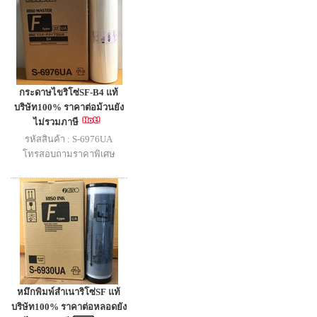
กระดาษไขริโซ่SF-B4 แท้
บริษัท100% ราคาต่อม้วนยัง
ไม่รวมภาษี
รหัสสินค้า : S-6976UA
โทรสอบถามราคาพิเศษ
หมึกพิมพ์สำเนาริโซ่SF แท้
บริษัท100% ราคาต่อหลอดยัง