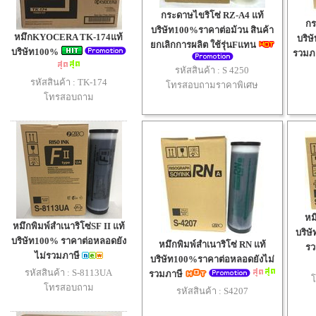
กระดาษไขริโซ่ RZ-A4 แท้
กร
บริษัท100%ราคาต่อม้วน สินค้า
หมึกKYOCERA TK-174แท้
บริษ
ยกเลิกการผลิต ใช้รุ่นFแทน
บริษัท100%
รวมภ
รหัสสินค้า :
S 4250
รหัสสินค้า : TK-174
โทรสอบถามราคาพิเศษ
โทรสอบถาม
หม
หมึกพิมพ์สำเนาริโซ่SF II แท้
บริษ
บริษัท100% ราคาต่อหลอดยัง
หมึกพิมพ์สำเนาริโซ่ RN แท้
ร
ไม่รวมภาษี
บริษัท100%ราคาต่อหลอดยังไม่
รหัสสินค้า : S-8113UA
รวมภาษี
โทรสอบถาม
รหัสสินค้า :
S4207