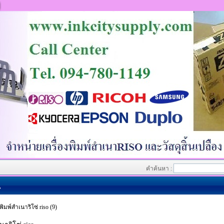
คำค้นหา :
น
ิมพ์สำเนาริโซ่ riso (9)