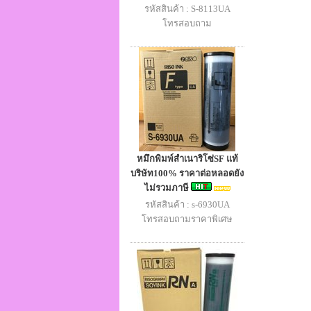
รหัสสินค้า : S-8113UA
โทรสอบถาม
หมึกพิมพ์สำเนาริโซ่SF แท้
บริษัท100% ราคาต่อหลอดยัง
ไม่รวมภาษี
รหัสสินค้า : s-6930UA
โทรสอบถามราคาพิเศษ